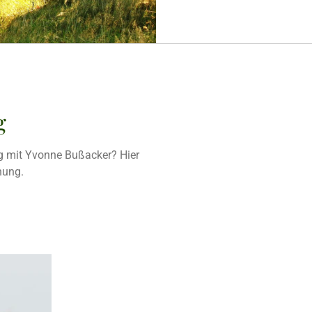
g
ng mit Yvonne Bußacker? Hier
hung.