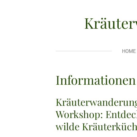
Zum
Hauptinhalt
Kräute
springen
HOME
Informationen
Kräuterwanderun
Workshop: Entdeck
wilde Kräuterküc